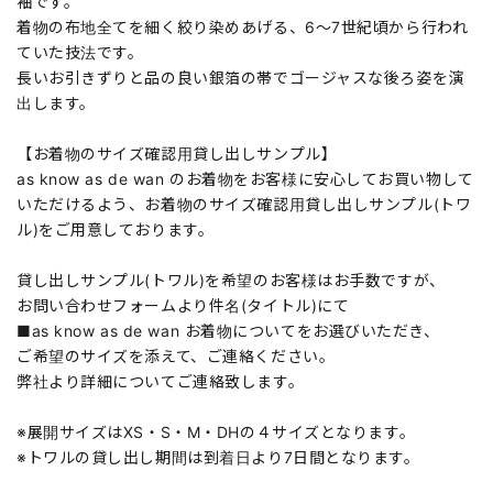
袖です。
着物の布地全てを細く絞り染めあげる、6～7世紀頃から行われ
ていた技法です。
長いお引きずりと品の良い銀箔の帯でゴージャスな後ろ姿を演
出します。
【お着物のサイズ確認用貸し出しサンプル】
as know as de wan のお着物をお客様に安心してお買い物して
いただけるよう、お着物のサイズ確認用貸し出しサンプル(トワ
ル)をご用意しております。
貸し出しサンプル(トワル)を希望のお客様はお手数ですが、
お問い合わせフォームより件名(タイトル)にて
■as know as de wan お着物についてをお選びいただき、
ご希望のサイズを添えて、ご連絡ください。
弊社より詳細についてご連絡致します。
※展開サイズはXS・S・M・DHの４サイズとなります。
※トワルの貸し出し期間は到着日より7日間となります。