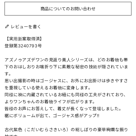
商品についてのお問い合わせ
レビューを書く
【実用新案取得済】
登録第3240793号
アズノゥアズデワンの見返り美人シリーズは、どのお着物も帯
下のおはしおりお端折り下に素敵な秘密の技術が隠されていま
す。
思い出撮影の時はゴージャスに、お外にお出掛けは歩きやすさ
を重視している使えるお着物に変身します。
同様に袂に内蔵されているお紐にも同様の工夫がされており、
よりワンちゃんのお着物ライフが広がります。
皆様のお声にお答えして、着丈が長くなって登場しました。
裾にボリュームが出て、ゴージャス感がアップ!!
古代紫色（こだいむらさきいろ）の総しぼりの豪華絢爛な振り