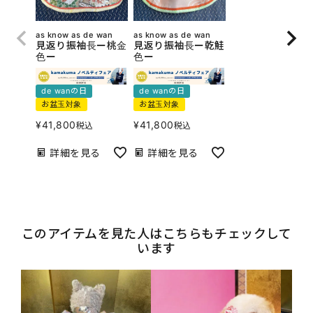
as know as de wan
as know as de wan
見返り振袖長ー桃金
見返り振袖長ー乾鮭
色ー
色ー
de wanの日
de wanの日
お盆玉対象
お盆玉対象
¥
41,800
¥
41,800
税込
税込
詳細を見る
詳細を見る
このアイテムを見た人はこちらもチェックして
います