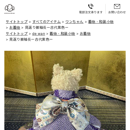
サイトトップ
すべてのアイテム
ワンちゃん
着物・和装小物
お着物
見返り振袖長ー古代紫色ー
サイトトップ
de wan
着物・和装小物
お着物
見返り振袖長ー古代紫色ー