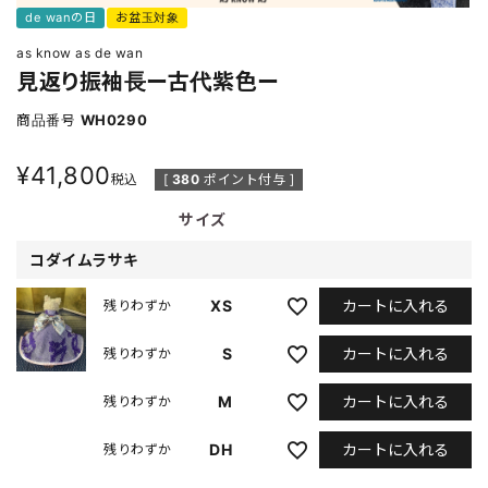
de wanの日
お盆玉対象
as know as de wan
見返り振袖長ー古代紫色ー
商品番号
WH0290
¥
41,800
税込
[
380
ポイント付与 ]
サイズ
コダイムラサキ
カートに入れる
XS
残りわずか
カートに入れる
S
残りわずか
カートに入れる
M
残りわずか
カートに入れる
DH
残りわずか