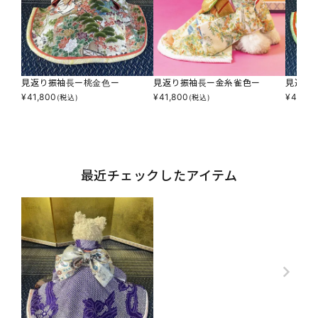
見返り振袖長ー桃金色ー
見返り振袖長ー金糸雀色ー
見返り
¥
41,800
¥
41,800
¥
41,80
(税込)
(税込)
最近チェックしたアイテム