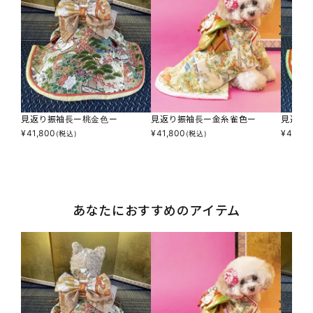
見返り振袖長ー桃金色ー
見返り振袖長ー金糸雀色ー
見返り
¥
41,800
¥
41,800
¥
41,80
(税込)
(税込)
あなたにおすすめのアイテム