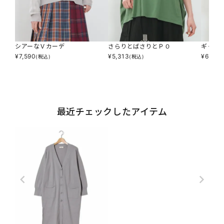
シアーなＶカーデ
さらりとばさりとＰＯ
ギャザ
¥
7,590
¥
5,313
¥
6,853
(税込)
(税込)
最近チェックしたアイテム