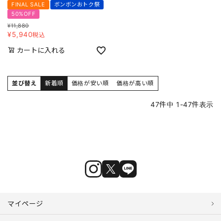
FINAL SALE
ボンボンおトク祭
50%OFF
¥
11,880
¥
5,940
税込
カートに入れる
並び替え
新着順
価格が安い順
価格が高い順
47
件中
1
-
47
件表示
マイページ