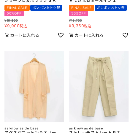
プリーツと変形ラップＳＫ
Ｖできまるオールイン１
FINAL SALE
ボンボンおトク祭
FINAL SALE
ボンボンおトク祭
50%OFF
50%OFF
¥
19,800
¥
18,700
¥
9,900
¥
9,350
税込
税込
カートに入れる
カートに入れる
as know as de base
as know as de base
スケスケコットンハオリー
ストレッチストレートＰＴ