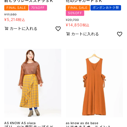
前ヒラリレースストラＳＫ
花のジャカードＳＫ
FINAL SALE
70%OFF
FINAL SALE
ボンボンおトク祭
50%OFF
¥
17,380
¥
5,214
税込
¥
29,700
¥
14,850
税込
カートに入れる
カートに入れる
AS KNOW AS olaca
as know as de base