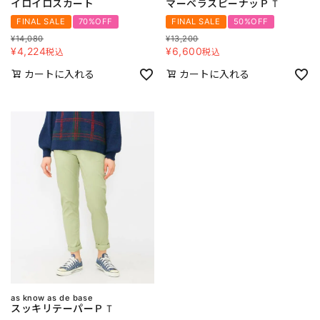
イロイロスカート
マーベラスピーナッＰＴ
FINAL SALE
70%OFF
FINAL SALE
50%OFF
¥
14,080
¥
13,200
¥
4,224
¥
6,600
税込
税込
カートに入れる
カートに入れる
as know as de base
スッキリテーパーＰＴ