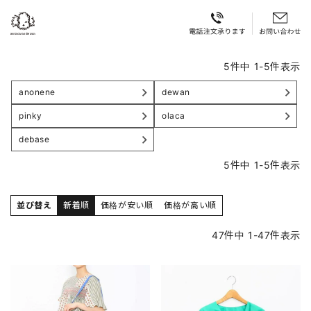
5
件中
1
-
5
件表示
anonene
dewan
pinky
olaca
debase
5
件中
1
-
5
件表示
並び替え
新着順
価格が安い順
価格が高い順
47
件中
1
-
47
件表示