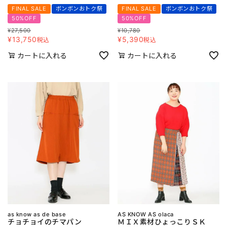
FINAL SALE
ボンボンおトク祭
FINAL SALE
ボンボンおトク祭
50%OFF
50%OFF
¥
27,500
¥
10,780
¥
13,750
¥
5,390
税込
税込
カートに入れる
カートに入れる
as know as de base
AS KNOW AS olaca
チョチョイのチマパン
ＭＩＸ素材ひょっこりＳＫ