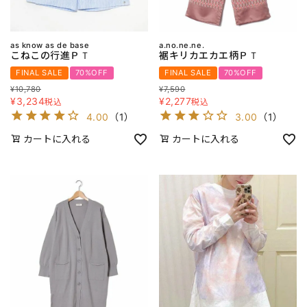
as know as de base
a.no.ne.ne.
こねこの行進ＰＴ
裾キリカエカエ柄ＰＴ
FINAL SALE
70%OFF
FINAL SALE
70%OFF
¥
10,780
¥
7,590
¥
3,234
¥
2,277
税込
税込
4.00
（
1
）
3.00
（
1
）
カートに入れる
カートに入れる