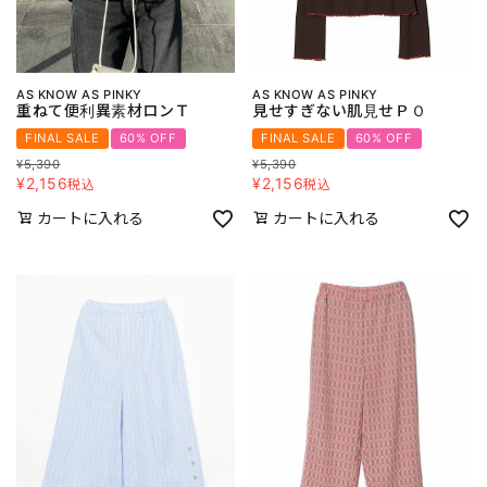
AS KNOW AS PINKY
AS KNOW AS PINKY
重ねて便利異素材ロンＴ
見せすぎない肌見せＰＯ
FINAL SALE
60% OFF
FINAL SALE
60% OFF
¥
5,390
¥
5,390
¥
2,156
¥
2,156
税込
税込
カートに入れる
カートに入れる