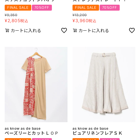
FINAL SALE
70%OFF
FINAL SALE
70%OFF
¥
9,350
¥
13,200
¥
2,805
¥
3,960
税込
税込
カートに入れる
カートに入れる
as know as de base
as know as de base
ペーズリーとカットＬＯＰ
ピュアリネンフレアＳＫ