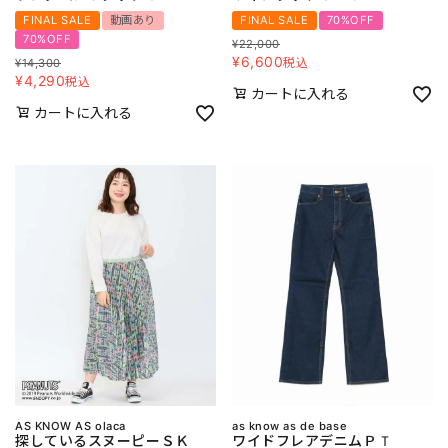
FINAL SALE
動画あり
FINAL SALE
70%OFF
70%OFF
¥
22,000
¥
6,600
税込
¥
14,300
¥
4,290
税込
カートに入れる
カートに入れる
AS KNOW AS olaca
as know as de base
探しているスヌーピーＳＫ
ワイドフレアデニムＰＴ