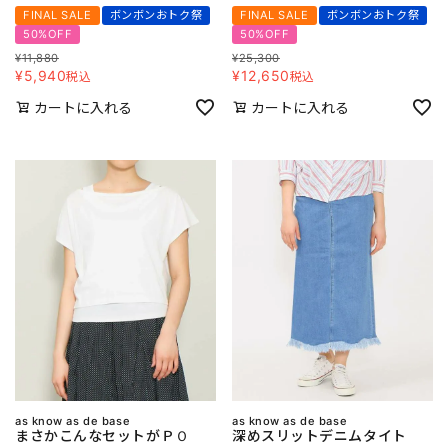
FINAL SALE
ボンボンおトク祭
FINAL SALE
ボンボンおトク祭
50%OFF
50%OFF
¥
11,880
¥
25,300
¥
5,940
¥
12,650
税込
税込
カートに入れる
カートに入れる
as know as de base
as know as de base
まさかこんなセットがＰＯ
深めスリットデニムタイト