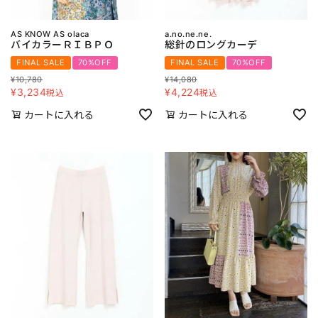
AS KNOW AS olaca
a.no.ne.ne.
バイカラーＲＩＢＰＯ
総針のロングカーデ
FINAL SALE
70%OFF
FINAL SALE
70%OFF
¥
10,780
¥
14,080
¥
3,234
¥
4,224
税込
税込
カートに入れる
カートに入れる