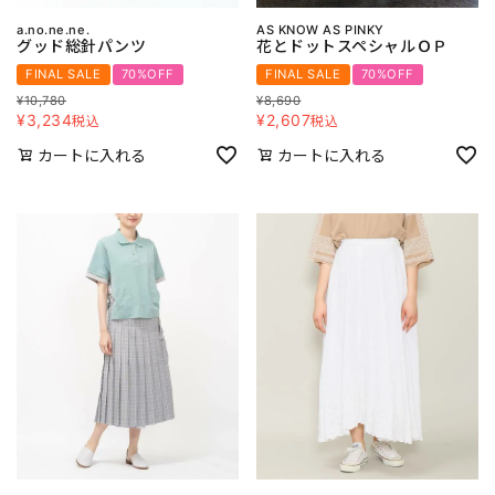
a.no.ne.ne.
AS KNOW AS PINKY
グッド総針パンツ
花とドットスペシャルＯＰ
FINAL SALE
70%OFF
FINAL SALE
70%OFF
¥
10,780
¥
8,690
¥
3,234
¥
2,607
税込
税込
カートに入れる
カートに入れる