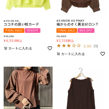
a.no.ne.ne.
AS KNOW AS PINKY
ココチの良い畦カーデ
袖からのぞく異素材ロンＴ
FINAL SALE
70%OFF
FINAL SALE
60% OFF
¥
15,180
¥
5,390
¥
4,554
¥
2,156
税込
税込
3.00
（
1
）
カートに入れる
カートに入れる