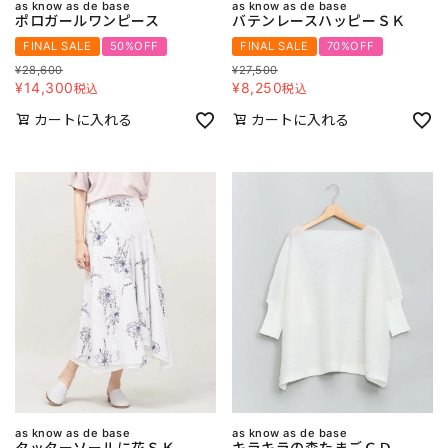
as know as de base
as know as de base
ポロガールワンピース
バテンレースハッピーＳＫ
FINAL SALE
50%OFF
FINAL SALE
70%OFF
¥
28,600
¥
27,500
¥
14,300
¥
8,250
税込
税込
カートに入れる
カートに入れる
as know as de base
as know as de base
タッターソールに花ＳＫ
キラキラの森たまごＣＤ