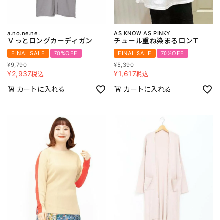
a.no.ne.ne.
AS KNOW AS PINKY
Ｖっとロングカーディガン
チュール重ね染まるロンＴ
FINAL SALE
70%OFF
FINAL SALE
70%OFF
¥
9,790
¥
5,390
¥
2,937
¥
1,617
税込
税込
カートに入れる
カートに入れる