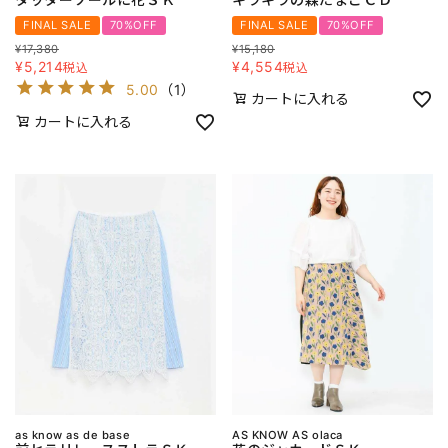
FINAL SALE
70%OFF
FINAL SALE
70%OFF
¥
17,380
¥
15,180
¥
5,214
¥
4,554
税込
税込
5.00
（
1
）
カートに入れる
カートに入れる
as know as de base
AS KNOW AS olaca