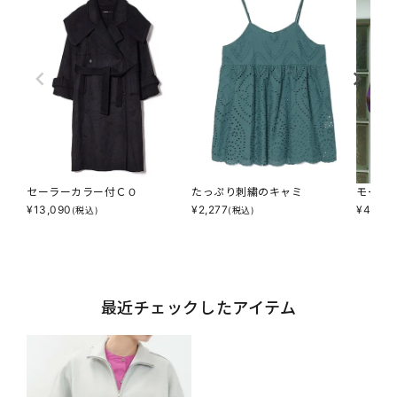
セーラーカラー付ＣＯ
たっぷり刺繍のキャミ
モール
¥
13,090
¥
2,277
¥
4,895
(税込)
(税込)
最近チェックしたアイテム