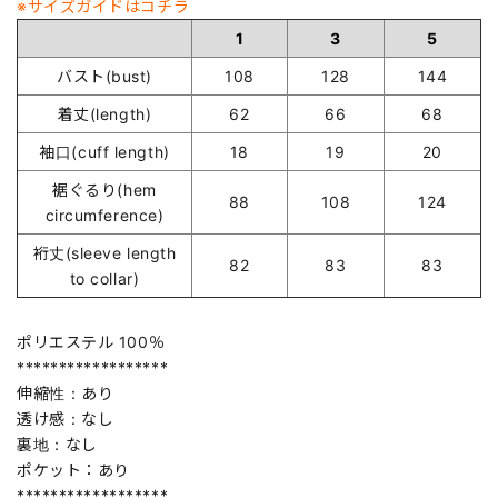
※サイズガイドはコチラ
1
3
5
バスト(bust)
108
128
144
着丈(length)
62
66
68
袖口(cuff length)
18
19
20
裾ぐるり(hem
88
108
124
circumference)
裄丈(sleeve length
82
83
83
to collar)
ポリエステル 100％
******************
伸縮性：あり
透け感：なし
裏地：なし
ポケット：あり
******************