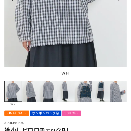
ＷＨ
ＷＨ
FINAL SALE
ボンボンおトク祭
50%OFF
a.no.ne.ne.
衿少しピロロチェックＢＬ