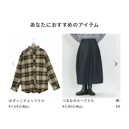
あなたにおすすめのアイテム
はぎっこチェックＳＨ
つまみのカーブＳＫ
柄を切
¥
7,040
¥
5,940
¥
6,853
(税込)
(税込)