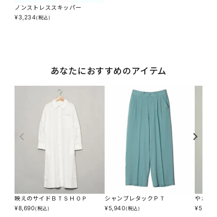
ノンストレススキッパー
¥
3,234
(税込)
あなたにおすすめのアイテム
映えのサイドＢＴＳＨＯＰ
シャンブレタックＰＴ
やさし
¥
8,690
¥
5,940
¥
5,390
(税込)
(税込)