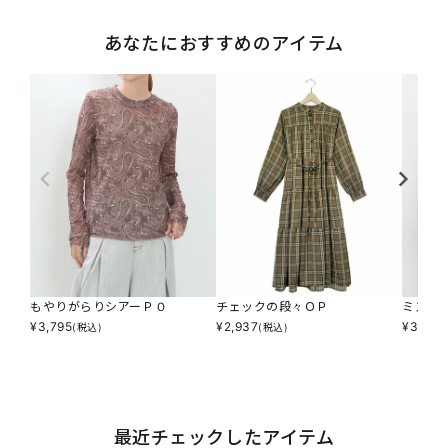
あなたにおすすめのアイテム
もやりがらりシアーＰＯ
チェックの段々ＯＰ
ミスシ
¥
3,795
¥
2,937
¥
3,795
(税込)
(税込)
最近チェックしたアイテム