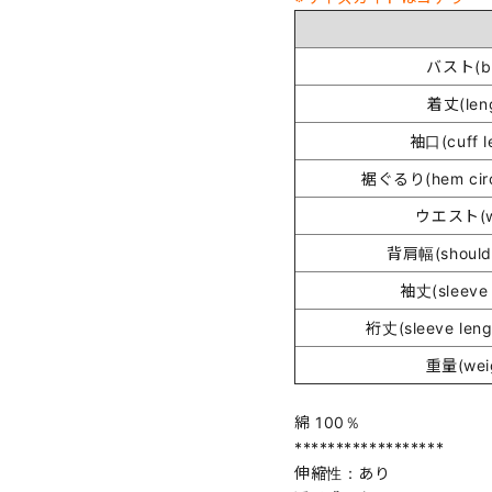
バスト(bu
着丈(len
袖口(cuff l
裾ぐるり(hem circ
ウエスト(wa
背肩幅(shoulde
袖丈(sleeve 
裄丈(sleeve lengt
重量(wei
綿 100％
******************
伸縮性：あり