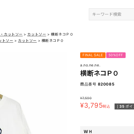
検索
ツ・カットソー
カットソー
横断ネコＰＯ
ットソー
カットソー
横断ネコＰＯ
FINAL SALE
50%OFF
a.no.ne.ne.
横断ネコＰＯ
商品番号
820085
¥
7,590
¥
3,795
税込
[
35
ポイ
ＷＨ