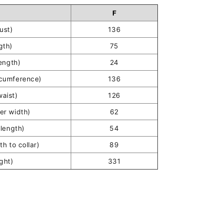
F
st)
136
gth)
75
ength)
24
umference)
136
ist)
126
r width)
62
length)
54
h to collar)
89
ght)
331