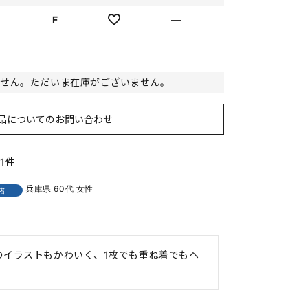
F
—
ません。ただいま在庫がございません。
品についてのお問い合わせ
1
兵庫県
60代
女性
者
のイラストもかわいく、1枚でも重ね着でもヘ