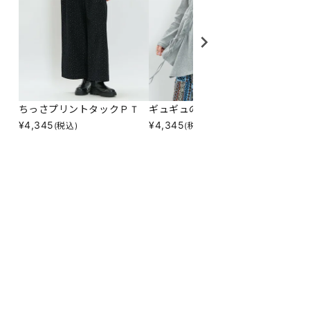
ちっさプリントタックＰＴ
ギュギュのぎゅＰＯ
柄を切
¥
4,345
¥
4,345
¥
6,85
(税込)
(税込)