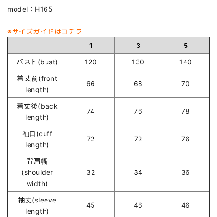
model：H165
※サイズガイドはコチラ
1
3
5
バスト(bust)
120
130
140
着丈前(front
66
68
70
length)
着丈後(back
74
76
78
length)
袖口(cuff
72
72
76
length)
背肩幅
(shoulder
32
34
36
width)
袖丈(sleeve
45
46
46
length)