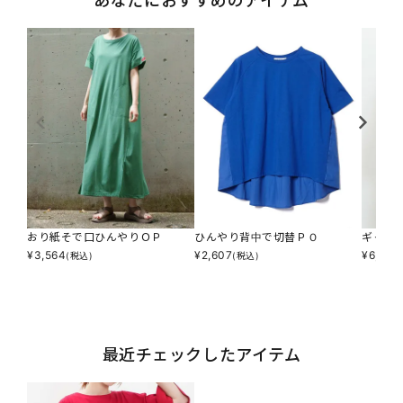
あなたにおすすめのアイテム
おり紙そで口ひんやりＯＰ
ひんやり背中で切替ＰＯ
ギャザ
¥
3,564
¥
2,607
¥
6,853
(税込)
(税込)
最近チェックしたアイテム