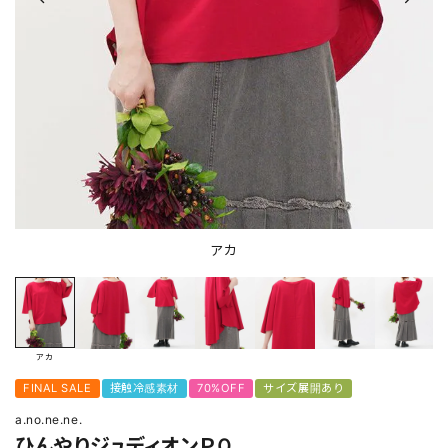
アカ
アカ
FINAL SALE
接触冷感素材
70%OFF
サイズ展開あり
a.no.ne.ne.
ひんやりジュディオンＰＯ