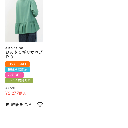
a.no.ne.ne.
ひんやりギャザペプ
ＰＯ
FINAL SALE
接触冷感素材
70%OFF
サイズ展開あり
¥
7,590
¥
2,277
税込
詳細を見る