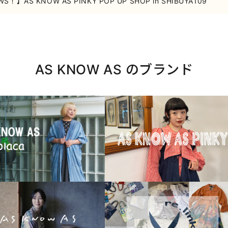
WS！】AS KNOW AS PINKY POP UP SHOP in SHIBUYA109
AS KNOW AS のブランド