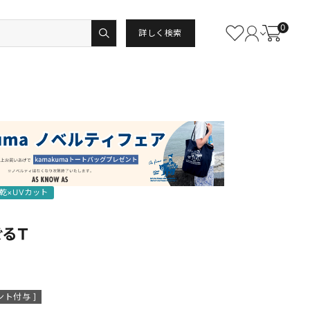
0
詳しく検索
乾×UVカット
ぐるＴ
ント付与 ]