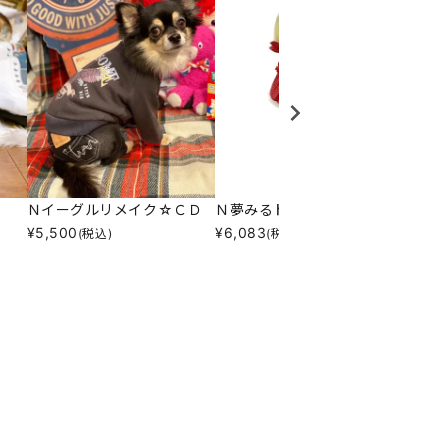
Ｎイーグルリメイク☆ＣＤ
Ｎ夢みるドットリボンＴ
Ｎマゼ
¥
5,500
¥
6,083
¥
8,25
(税込)
(税込)