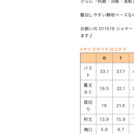
さらに「抗菌・消臭・速乾
着回しやすい無地ベースな
お揃いの D11519 シャ
ます♪
※サイズガイドはコチラ
0
1
バス
33.1
37.7
ト
着丈
19.5
22.1
ＢＣ
首回
19
21.6
り
裄丈
13.9
15.9
袖口
5.9
6.7