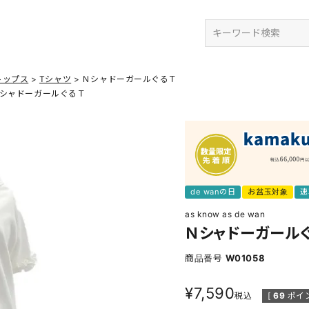
検索
トップス
Tシャツ
ＮシャドーガールぐるＴ
シャドーガールぐるＴ
de wanの日
お盆玉対象
速
as know as de wan
Ｎシャドーガール
商品番号
W01058
¥
7,590
税込
[
69
ポイ