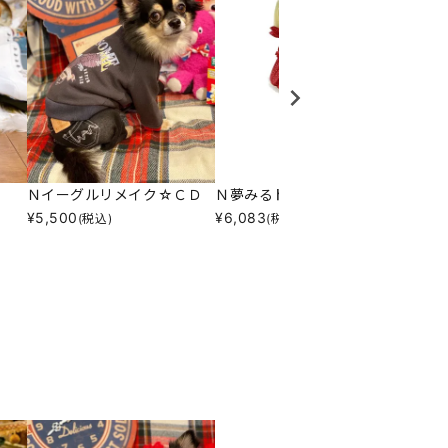
Ｎイーグルリメイク☆ＣＤ
Ｎ夢みるドットリボンＴ
Ｎマゼ
¥
5,500
¥
6,083
¥
8,25
(税込)
(税込)