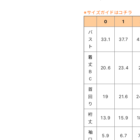
※サイズガイドはコチラ
0
1
バ
ス
33.1
37.7
4
ト
着
丈
20.6
23.4
Ｂ
Ｃ
首
回
19
21.6
2
り
裄
13.9
15.9
1
丈
袖
5.9
6.7
口