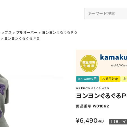
検索
トップス
プルオーバー
ヨンヨンぐるぐるＰＯ
ヨンヨンぐるぐるＰＯ
de wanの日
お盆玉対象
お
as know as de wan
ヨンヨンぐるぐる
商品番号
W01062
¥
6,490
税込
[
59
ポイ