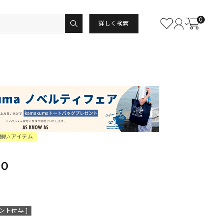
0
詳しく検索
揃いアイテム
ＰＯ
ント付与 ]