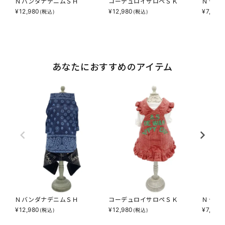
ＮバンダナデニムＳＨ
コーデュロイサロペＳＫ
Ｎ☆Ｃ
¥
12,980
¥
12,980
¥
7,590
(税込)
(税込)
あなたにおすすめのアイテム
ＮバンダナデニムＳＨ
コーデュロイサロペＳＫ
Ｎ☆Ｃ
¥
12,980
¥
12,980
¥
7,590
(税込)
(税込)