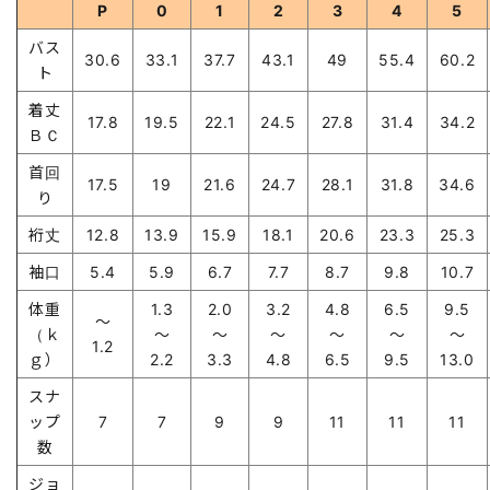
P
0
1
2
3
4
5
バス
30.6
33.1
37.7
43.1
49
55.4
60.2
ト
着丈
17.8
19.5
22.1
24.5
27.8
31.4
34.2
ＢＣ
首回
17.5
19
21.6
24.7
28.1
31.8
34.6
り
裄丈
12.8
13.9
15.9
18.1
20.6
23.3
25.3
袖口
5.4
5.9
6.7
7.7
8.7
9.8
10.7
体重
1.3
2.0
3.2
4.8
6.5
9.5
～
（ｋ
～
～
～
～
～
～
1.2
ｇ）
2.2
3.3
4.8
6.5
9.5
13.0
スナ
ップ
7
7
9
9
11
11
11
数
ジョ