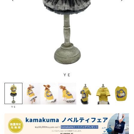
ＹＥ
ＹＥ