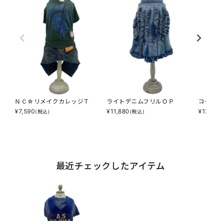
ＮＣ☆リメイクカレッジＴ
ライトデニムフリルＯＰ
コーデ
¥
7,590
¥
11,880
¥
12,98
(税込)
(税込)
最近チェックしたアイテム