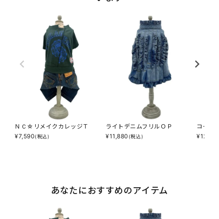
ＮＣ☆リメイクカレッジＴ
ライトデニムフリルＯＰ
コーデ
¥
7,590
¥
11,880
¥
12,98
(税込)
(税込)
あなたにおすすめのアイテム