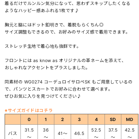
着るだけでルンルン気分になって、思わずスキップしたくなる
ようなハッピー感あふれる1枚です♪
胸元と脇にはドット釦明きで、着脱もらくちん◎
サイズ調整もできるので、お好みのサイズ感で着用できます。
ストレッチ生地で着心地も抜群です。
フロントには as know as オリジナルの革ネームを添えて、
おしゃれなアクセントをプラスしました。
同素材の WG0274 コーデュロイサロペSK もご用意しているの
で、パンツとスカートでお好みに合わせて選べます。
ぜひお気に入りを見つけてください♪
※サイズガイドはコチラ
0
1
2
3
4
SD
MD
31.5
36
52.5
37.5
42.5
バス
41～
46.5
～
～
～
～
～