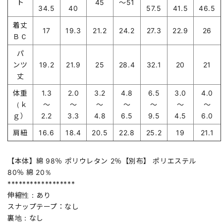
ト
45
～51
34.5
40
57.5
41.5
46.5
着丈
17
19.3
21.2
24.2
27.3
22.9
26
ＢＣ
パ
ンツ
19.2
21.9
25
28.4
32.1
20
21
丈
体重
1.3
2.0
3.2
4.8
6.5
3.0
4.0
（ｋ
～
～
～
～
～
～
～
ｇ）
2.2
3.3
4.8
6.5
9.5
4.5
6.0
肩紐
16.6
18.4
20.5
22.8
25.2
19
21.1
【本体】綿 98％ ポリウレタン 2％【別布】 ポリエステル
80％ 綿 20％
******************
伸縮性：あり
スナップテープ：なし
裏地：なし